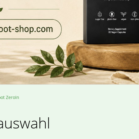
ot ZeroIn
auswahl